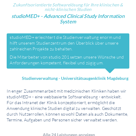
Zukunftsorientierte Softwarelösung für Ihre klinischen &
nicht-klinischen Studien
studioMED+ - Advanced Clinical Study Information
System
studioMED+ erleichtert die Studienverwaltung enorm und
hilft unserem Studienzentrum den Überblick über unsere
zahlreichen Projekte zu behalten.
Die Mitarbeiter von studio.201 setzen unsere Wünsche und
Anforderungen kompetent, flexibel und zügig um.
Studienverwaltung - Universitätsaugenklinik Magdeburg
In enger Zusammen­arbeit mit medizinischen Kliniken haben wir
studioMED+ - eine webbasierte Softwarelösung - entwickelt.
Für das Intranet der Klinik konzeptioniert, ermöglicht die
Anwendung klinische Studien digital zu verwalten. Geschützt
durch Nutzerrollen, können sowohl Daten als auch Dokumente,
Termine, Aufgaben und Personen sicher verwaltet werden.
Alle 24 Leistungen anzeigen