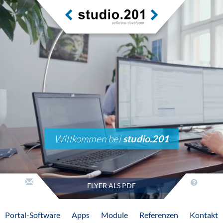
Willkommen bei
studio.201
FLYER ALS PDF
Portal-Software
Apps
Module
Referenzen
Kontakt
Wir entwickeln
100% individuelle